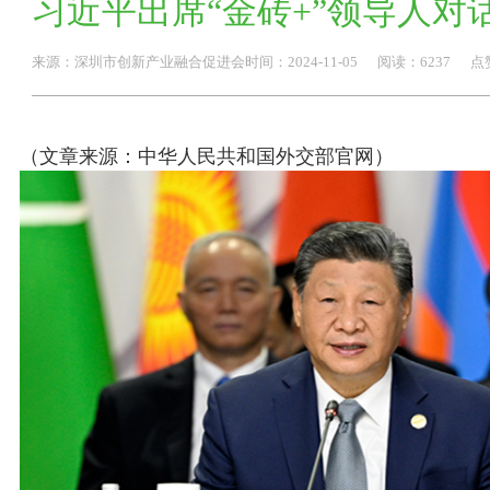
习近平出席“金砖+”领导人对话会并发
国际交流
创新国际
海外考察
技术引进
来源：
深圳市创新产业融合促进会
时间：
2024-
11-05
阅读：6237
点
专委会
入会须知
联系我们
申请入会
（文章来源：中华人民共和国外交部官网）
联系信息
加入我们