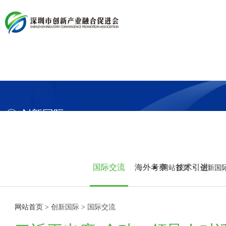
首 页
产融会简介
关于产融会
产融会领导
产融会架构
党建引领
产融会章程
◎ 创新国际 SERIES
产融会公告
会务动态
产融会动态
信息公开
政策导读
会员服务
会员新闻
国际交流
海外考察
技术引进
网站首页
创新国
知识产权保护工作站
行业研究
产业资讯
会员简介
资讯头条
网站首页
>
创新国际
>
国际交流
企业展播