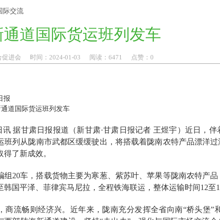
国际交流
新通道国际货运班列发车
合促进会
时间：
2024-
01-03
阅读：6471
点赞：
0
日报
通道国际货运班列发车
日讯 据甘肃日报报道（新甘肃·甘肃日报记者 王煜宇）近日，
运班列从陇南市武都区缓缓驶出，将搭载着陇南农特产品漂洋过
取得了新成效。
20车，搭载货物主要为寒葱、紫苏叶、苹果等陇南农特产品，货
至韩国平泽、菲律宾马尼拉，全程铁海联运，整体运输时间12至1
流畅则经济兴。近年来，陇南充分发挥全省向南“桥头堡”和