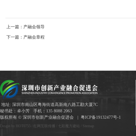
上一篇
：产融会领导
下一篇
：产融会章程
地址: 深圳市南山区粤海街道高新南八路工勘大厦7C
秘书处：卓小芳 手机：135 8088 2063
版权所有 © 深圳市创新产业融合促进会 |
粤ICP备19132477号-1
Desgin by HOT0755
/
红网互联传播
/
七彩魔方建站
/
Sitemap