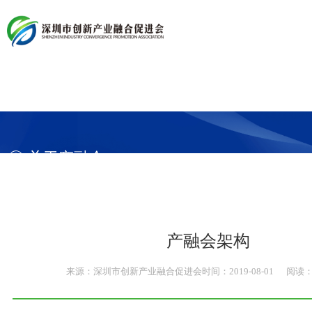
首 页
产融会简介
关于产融会
产融会领导
产融会架构
党建引领
产融会章程
◎ 关于产融会 ABOUT
产融会公告
会务动态
产融会动态
信息公开
政策导读
会员服务
会员新闻
产融会架构
知识产权保护工作站
行业研究
产业资讯
会员简介
资讯头条
来源：
深圳市创新产业融合促进会
时间：
2019-
08-01
阅读：1
企业展播